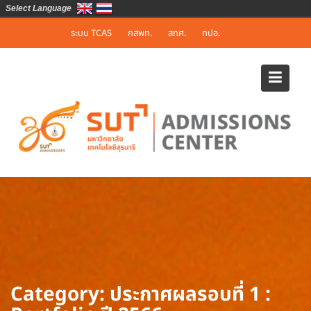
Select Language
Skip
ระบบ TCAS
กสพท.
สทศ.
ทปอ.
to
content
Category:
ประกาศผลรอบที่ 1 :