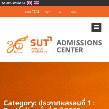
Select Language
Skip
ระบบ TCAS
กสพท.
สทศ.
ทปอ.
to
content
Category:
ประกาศผลรอบที่ 1 :