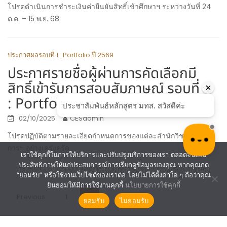
โปรดดำเนินการชำระเงินค่ายืนยันสิทธิ์เข้าศึกษาฯ ระหว่างวันที่ 24
ต.ค. – 15 พ.ย. 68
ประกาศผลรอบที่ 1 : Portfolio ปี 2569
ประกาศรายชื่อผู้ผ่านการคัดเลือกมี
สิทธิ์เข้ารับการสอบสัมภาษณ์ รอบที่ 1
: Portfolio ประจำปีการศึกษา 2569
02/10/2025
CESadmin
โปรดปฏิบัติตามรายละเอียดกำหนดการของแต่ละสำนักวิชา/โครง
การฯ อย่างเคร่งครัด
เราใช้คุกกี้ในการให้บริการและปรับปรุงบริการของเรา ตลอดจนเพิ่ม
ประสิทธิภาพให้แก่ประสบการณ์การเรียกดูข้อมูลของคุณ หากคุณกด
“ยอมรับ” หรือใช้งานเว็บไซต์ของเราต่อ โดยไม่ได้ตั้งค่าใด ๆ ถือว่าคุณ
ยินยอมให้มีการใช้งานคุกกี้
นโยบายการใช้คุกกี้
Posts
2
Previous
1
ยอมรับ
ไม่ยอมรับ
pagination