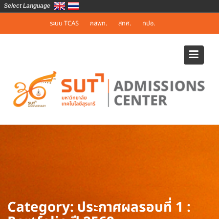
Select Language
Skip
ระบบ TCAS
กสพท.
สทศ.
ทปอ.
to
content
Category:
ประกาศผลรอบที่ 1 :