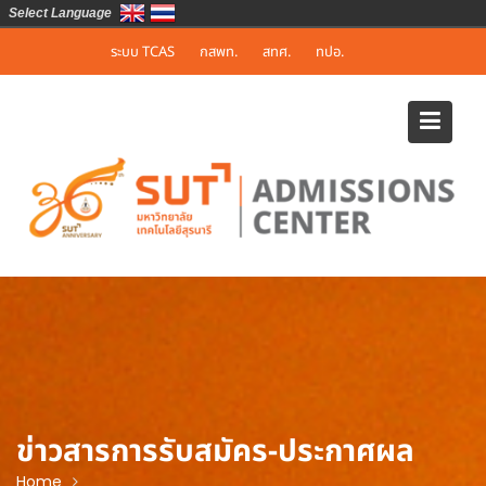
Select Language
Skip
ระบบ TCAS
กสพท.
สทศ.
ทปอ.
to
content
ข่าวสารการรับสมัคร-ประกาศผล
Home