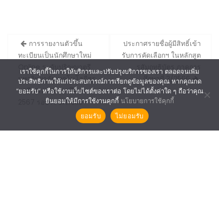
Post
การรายงานตัวขึ้น
ประกาศรายชื่อผู้มีสิทธิ์เข้า
navigation
ทะเบียนเป็นนักศึกษาใหม่
รับการคัดเลือกฯ ในหลักสูต
Online ระดับปริญญาตรี
รสัมฤทธิบัตร ภาคการ
เราใช้คุกกี้ในการให้บริการและปรับปรุงบริการของเรา ตลอดจนเพิ่ม
มหาวิทยาลัยเทคโนโลยีสุร
ศึกษาที่ 3/2566
ประสิทธิภาพให้แก่ประสบการณ์การเรียกดูข้อมูลของคุณ หากคุณกด
นารี ประจำปีการศึกษา
“ยอมรับ” หรือใช้งานเว็บไซต์ของเราต่อ โดยไม่ได้ตั้งค่าใด ๆ ถือว่าคุณ
ยินยอมให้มีการใช้งานคุกกี้
นโยบายการใช้คุกกี้
2567 รอบ : Portfolio
ยอมรับ
ไม่ยอมรับ
SUT©2021 The Center For Educational Services.
Construction Field by
Acme Themes
ศูนย์บริการการศึกษา
สำนักวิชา/สาขาวิชา
งานทุนการศึกษา
หอพัก นศ.