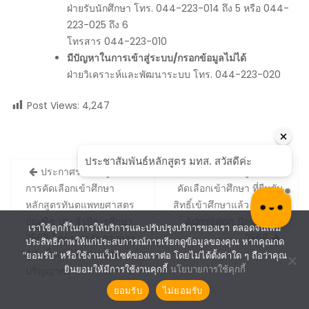
ฝ่ายรับนักศึกษา โทร. 044-223-014 ถึง 5 หรือ 044-
223-025 ถึง 6
โทรสาร 044-223-010
มีปัญหาในการเข้าสู่ระบบ/กรอกข้อมูลไม่ได้
ฝ่ายวิเคราะห์และพัฒนาระบบ โทร. 044-223-020
Post Views:
4,247
Post
ประกาศรายชื่อผู้ผ่าน
ประกาศรายชื่อผู้ผ่านการ
navigation
การคัดเลือกเข้าศึกษา
คัดเลือกเข้าศึกษา ที่ยืนยัน
หลักสูตรทันตแพทยศาสตร
สิทธิ์เข้าศึกษาแล้ว รอบที่ 3
บัณฑิต ประจำปีการศึกษา
: Admission ปีการศึกษา
เราใช้คุกกี้ในการให้บริการและปรับปรุงบริการของเรา ตลอดจนเพิ่ม
2568 โครงการรับตรงจาก
2568
ประสิทธิภาพให้แก่ประสบการณ์การเรียกดูข้อมูลของคุณ หากคุณกด
ผู้สําเร็จการศึกษาระดับ
“ยอมรับ” หรือใช้งานเว็บไซต์ของเราต่อ โดยไม่ได้ตั้งค่าใด ๆ ถือว่าคุณ
ยินยอมให้มีการใช้งานคุกกี้
นโยบายการใช้คุกกี้
ปริญญาตรี
ยอมรับ
ไม่ยอมรับ