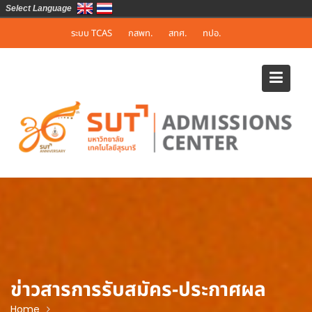
Select Language
Skip
ระบบ TCAS
กสพท.
สทศ.
ทปอ.
to
content
ข่าวสารการรับสมัคร-ประกาศผล
Home