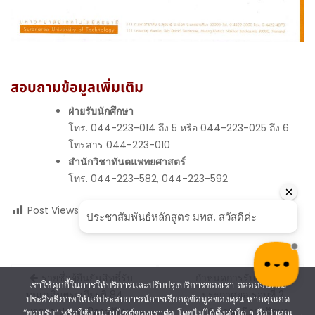
สอบถามข้อมูลเพิ่มเติม
ฝ่ายรับนักศึกษา
โทร. 044-223-014 ถึง 5 หรือ 044-223-025 ถึง 6
โทรสาร 044-223-010
สำนักวิชาทันตแพทยศาสตร์
โทร. 044-223-582, 044-223-592
Post Views:
25
Post
รายชื่อผู้ยืนยันสิทธิ์รับ
กำหนดการรับสมัคร –
เราใช้คุกกี้ในการให้บริการและปรับปรุงบริการของเรา ตลอดจนเพิ่ม
navigation
ทุนเฉลิมพระเกียรติ 84
ประกาศผล รอบที่ 2 :
ประสิทธิภาพให้แก่ประสบการณ์การเรียกดูข้อมูลของคุณ หากคุณกด
พรรษา ประจำปีการศึกษา
Quota ปีการศึกษา
“ยอมรับ” หรือใช้งานเว็บไซต์ของเราต่อ โดยไม่ได้ตั้งค่าใด ๆ ถือว่าคุณ