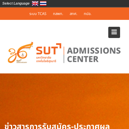
Select Language
Skip
ระบบ TCAS
กสพท.
สทศ.
ทปอ.
to
content
ข่าวสารการรับสมัคร-ประกาศผล