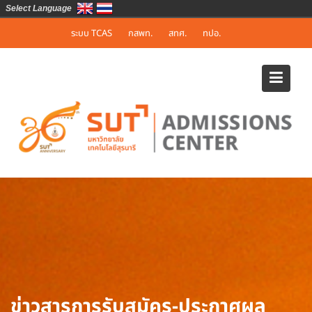
Select Language
Skip
ระบบ TCAS
กสพท.
สทศ.
ทปอ.
to
content
ข่าวสารการรับสมัคร-ประกาศผล