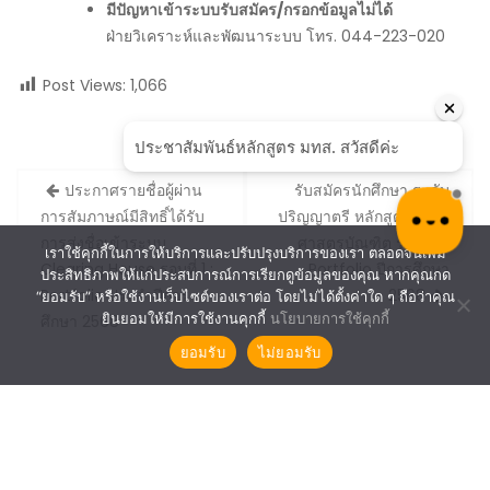
มีปัญหาเข้าระบบรับสมัคร/กรอกข้อมูลไม่ได้
ฝ่ายวิเคราะห์และพัฒนาระบบ โทร. 044-223-020
Post Views:
1,066
Post
ประกาศรายชื่อผู้ผ่าน
รับสมัครนักศึกษา ระดับ
navigation
การสัมภาษณ์มีสิทธิ์ได้รับ
ปริญญาตรี หลักสูตรแพทย
การส่งชื่อเข้าระบบ
ศาสตรบัณฑิต รอบที่ 1 :
เราใช้คุกกี้ในการให้บริการและปรับปรุงบริการของเรา ตลอดจนเพิ่ม
Clearing House รอบที่ 1 :
Portfolio ปีการศึกษา
ประสิทธิภาพให้แก่ประสบการณ์การเรียกดูข้อมูลของคุณ หากคุณกด
Portfolio ประจำปีการ
2568
“ยอมรับ” หรือใช้งานเว็บไซต์ของเราต่อ โดยไม่ได้ตั้งค่าใด ๆ ถือว่าคุณ
ยินยอมให้มีการใช้งานคุกกี้
นโยบายการใช้คุกกี้
ศึกษา 2568
ยอมรับ
ไม่ยอมรับ
SUT©2021 The Center For Educational Services.