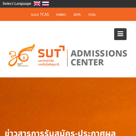
Select Language
Skip
ระบบ TCAS
กสพท.
สทศ.
ทปอ.
to
content
ข่าวสารการรับสมัคร-ประกาศผล