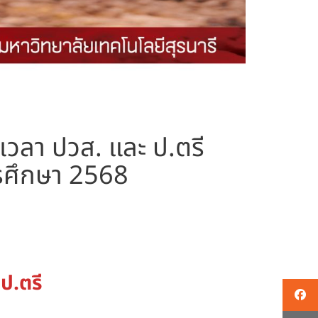
เวลา ปวส. และ ป.ตรี
ารศึกษา 2568
ป.ตรี