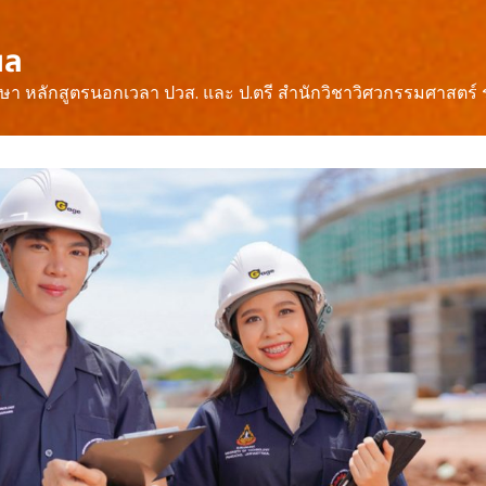
ผล
ึกษา หลักสูตรนอกเวลา ปวส. และ ป.ตรี สำนักวิชาวิศวกรรมศาสตร์