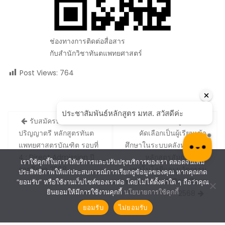
ช่องทางการติดต่อสื่อสาร
กับสำนักวิชาทันตแพทยศาสตร์
Post Views:
764
Post
รับสมัครนักศึกษา ระดับ
ประกาศรายชื่อผู้ผ่านการ
navigation
ปริญญาตรี หลักสูตรทันต
คัดเลือกเป็นผู้เรียนเข้า
แพทยศาสตรบัณฑิต รอบที่
ศึกษาในระบบคลังหน่วยกิต
4 : Direct Admission ปี
หลักสูตรสัมฤทธิบัตร
เราใช้คุกกี้ในการให้บริการและปรับปรุงบริการของเรา ตลอดจนเพิ่ม
การศึกษา 2568
เทคโนโลยีและนวัตกรรม
ประสิทธิภาพให้แก่ประสบการณ์การเรียกดูข้อมูลของคุณ หากคุณกด
ทางสัตว์ ประจำปีการศึกษา
“ยอมรับ” หรือใช้งานเว็บไซต์ของเราต่อ โดยไม่ได้ตั้งค่าใด ๆ ถือว่าคุณ
ยินยอมให้มีการใช้งานคุกกี้
นโยบายการใช้คุกกี้
2568
ยอมรับ
ไม่ยอมรับ