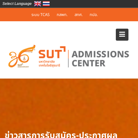
Select Language
Skip
ระบบ TCAS
กสพท.
สทศ.
ทปอ.
to
content
ข่าวสารการรับสมัคร-ประกาศผล