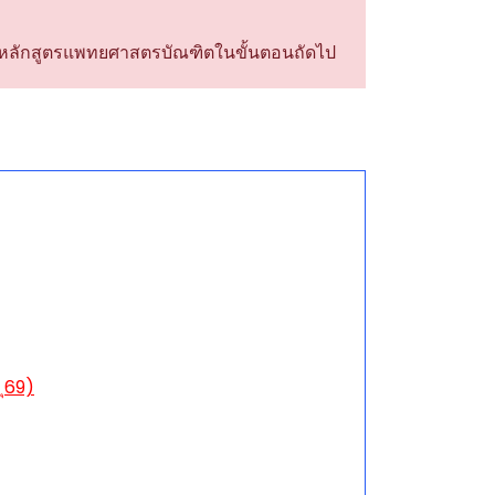
าในหลักสูตรแพทยศาสตรบัณฑิตในขั้นตอนถัดไป
 ุ69)