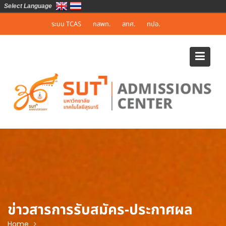
Select Language
Skip
ระบบ TCAS
กสพท.
สทศ.
ทปอ.
to
content
ข่าวสารการรับสมัคร-ประกาศผล
Home