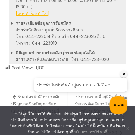
เวลาราชการ เวลา 08.30 – 12.00 น. และเวลา 13.00 –
16.30 น.)
[แบบคำร้องทั่วไป]
รายละเอียดข้อมูลการรับสมัคร
ฝ่ายรับนักศึกษา ศูนย์บริการการศึกษา
โทร. 044-223014 ถึง 5 หรือ 044-223025 ถึง 6
โทรสาร 044-223010
มีปัญหาเข้าระบบรับสมัคร/กรอกข้อมูลไม่ได้
ฝ่ายวิเคราะห์และพัฒนาระบบ โทร. 044-223-020
Post Views:
1,189
Post
รับสมัครนักศึกษา ระดับ
ประกาศรายชื่อผู้มีสิทธิ์เข้า
navigation
ปริญญาตรี หลักสูตรทันต
รับการคัดเลือกฯ ในหลักสูต
แพทยศาสตรบัณฑิต รอบที่
รสัมฤทธิบัตรเทคโนโลยี
เราใช้คุกกี้ในการให้บริการและปรับปรุงบริการของเรา ตลอดจนเพิ่ม
4 : Direct Admission
และนวัตกรรมทางสัตว์
ประสิทธิภาพให้แก่ประสบการณ์การเรียกดูข้อมูลของคุณ หากคุณกด
ครั้งที่ 2 ปีการศึกษา 2569
ประจำภาคการศึกษาที่
“ยอมรับ” หรือใช้งานเว็บไซต์ของเราต่อ โดยไม่ได้ตั้งค่าใด ๆ ถือว่าคุณ
ยินยอมให้มีการใช้งานคุกกี้
นโยบายการใช้คุกกี้
1/2569