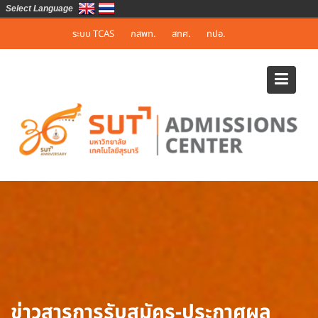
Select Language
Skip
ระบบ TCAS
กสพท.
สทศ.
ทปอ.
to
content
ข่าวสารการรับสมัคร-ประกาศผล