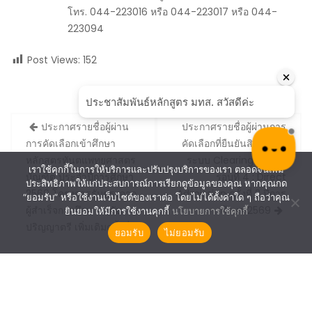
โทร. 044-223016 หรือ 044-223017 หรือ 044-
223094
Post Views:
152
Post
ประกาศรายชื่อผู้ผ่าน
ประกาศรายชื่อผู้ผ่านการ
navigation
การคัดเลือกเข้าศึกษา
คัดเลือกที่ยืนยันสิทธิ์ ผ่าน
หลักสูตรทันตแพทยศาสตร
ระบบ Clearing House
เราใช้คุกกี้ในการให้บริการและปรับปรุงบริการของเรา ตลอดจนเพิ่ม
บัณฑิต ประจำปีการศึกษา
รอบที่ 4 : Direct
ประสิทธิภาพให้แก่ประสบการณ์การเรียกดูข้อมูลของคุณ หากคุณกด
2569 โครงการรับตรงจาก
Admission ครั้งที่ 2 ปีการ
“ยอมรับ” หรือใช้งานเว็บไซต์ของเราต่อ โดยไม่ได้ตั้งค่าใด ๆ ถือว่าคุณ
ผู้สําเร็จการศึกษาระดับ
ศึกษา 2569
ยินยอมให้มีการใช้งานคุกกี้
นโยบายการใช้คุกกี้
ปริญญาตรี เพิ่มเติมครั้งที่ 2
ยอมรับ
ไม่ยอมรับ
SUT©2021 The Center For Educational Services.