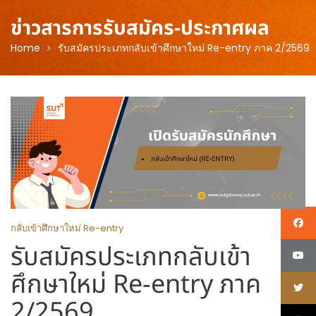
ข่าวสารการรับสมัคร-ประกาศผล
Home
รับสมัครประเภทกลับเข้าศึกษาใหม่ Re-entry ภาค 2/2569
กลับเข้าศึกษาใหม่ Re-entry
รับสมัครประเภทกลับเข้า
ศึกษาใหม่ Re-entry ภาค
2/2569