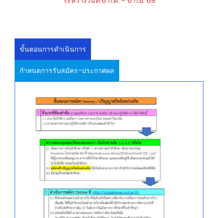
ระหว่างวันที่ 6 ก.ค. – 6 ก.ย. 69
ขั้นตอนการดำเนินการ
กำหนดการรับสมัคร-ประกาศผล