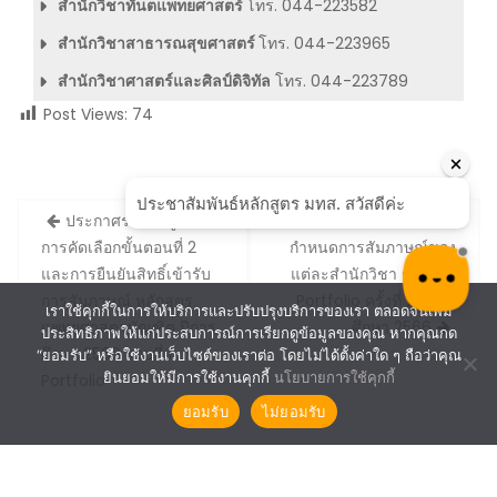
สำนักวิชาทันตแพทยศาสตร์
โทร. 044-223582
สำนักวิชาสาธารณสุขศาสตร์
โทร. 044-223965
สำนักวิชาศาสตร์และศิลป์ดิจิทัล
โทร. 044-223789
Post Views:
74
Post
ประกาศรายชื่อผู้ผ่าน
รายละเอียด และ
navigation
การคัดเลือกขั้นตอนที่ 2
กำหนดการสัมภาษณ์ของ
และการยืนยันสิทธิ์เข้ารับ
แต่ละสำนักวิชา รอบที่ 1 :
การสัมภาษณ์ หลักสูตร
Portfolio ครั้งที่ 2 ปีการ
เราใช้คุกกี้ในการให้บริการและปรับปรุงบริการของเรา ตลอดจนเพิ่ม
แพทยศาสตรบัณฑิต ปีการ
ศึกษา 2566
ประสิทธิภาพให้แก่ประสบการณ์การเรียกดูข้อมูลของคุณ หากคุณกด
ศึกษา 2566 รอบที่ 1 :
“ยอมรับ” หรือใช้งานเว็บไซต์ของเราต่อ โดยไม่ได้ตั้งค่าใด ๆ ถือว่าคุณ
ยินยอมให้มีการใช้งานคุกกี้
นโยบายการใช้คุกกี้
Portfolio
ยอมรับ
ไม่ยอมรับ