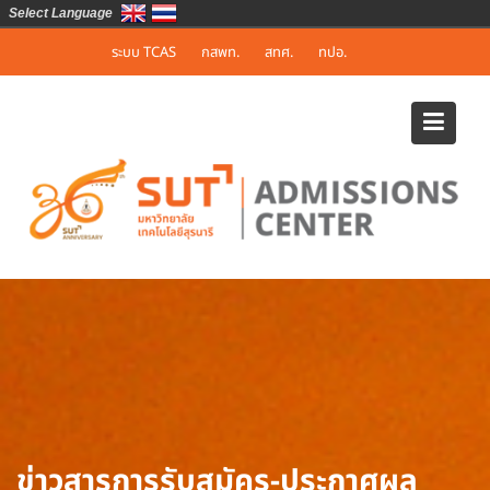
Select Language
Skip
ระบบ TCAS
กสพท.
สทศ.
ทปอ.
to
content
ข่าวสารการรับสมัคร-ประกาศผล