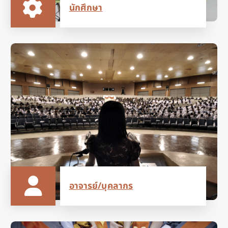
นักศึกษา
อาจารย์/บุคลากร