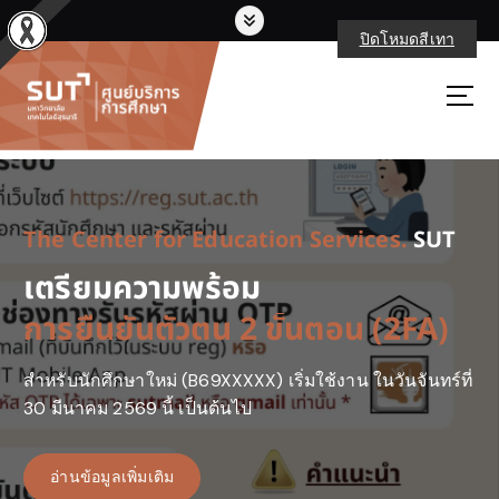
S
k
ปิดโหมดสีเทา
i
p
ศูนย์บริการการศึกษา มหาวิทยาลัยเทคโนโลยีสุรนารี
t
o
c
o
n
t
The Center for Education Services.
SUT
e
เตรียมความพร้อม
n
t
การยืนยันตัวตน 2 ขั้นตอน (2FA)
สำหรับนักศึกษาใหม่ (B69XXXXX) เริ่มใช้งาน ในวันจันทร์ที่
30 มีนาคม 2569 นี้ เป็นต้นไป
อ่านข้อมูลเพิ่มเติม