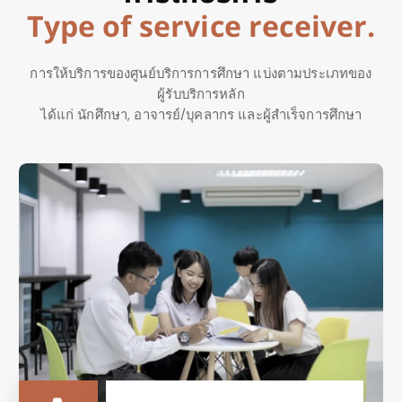
ข
อ
ง
ผ
ภ
ท
ป
ร
ะ
เ
r
e
c
e
i
v
e
r
.
i
c
e
r
v
การให้บริการของศูนย์บริการการศึกษา แบ่งตามประเภทของ
ผู้รับบริการหลัก
ได้แก่ นักศึกษา, อาจารย์/บุคลากร และผู้สำเร็จการศึกษา