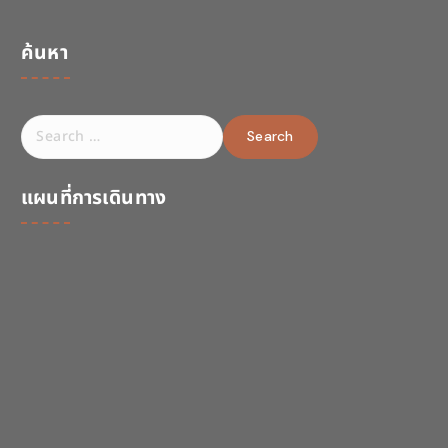
ค้นหา
S
e
a
r
แผนที่การเดินทาง
c
h
f
o
r
: