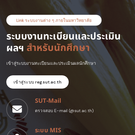
Link ระบบงานต่าง ๆ ภายในมหาวิทยาลัย
ระบบงานทะเบียนและประเมิน
อ
า
จ
า
ร
ย
/
บ
ค
ล
า
ก
ร
ผลฯ
เข้าสู่ระบบงานทะเบียนและประเมินผลนักศึกษา
เข้าสู่ระบบ reg.sut.ac.th
SUT-Mail
ตรวจสอบ E-mail (@sut.ac.th)
ระบบ MIS