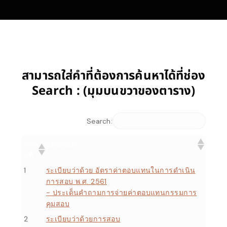
สามารถใส่คำที่ต้องการค้นหาได้ที่ช่อง
Search : (มุมบนขวาของตาราง)
Search:
ลำดั
แบบฟอร์ม
บที่
1
ระเบียบว่าด้วย อัตราค่าตอบแทนในการดำเนิน
การสอบ พ.ศ. 2561
- ประเด็นคำถามการจ่ายค่าตอบแทนกรรมการ
คุมสอบ
2
ระเบียบว่าด้วยการสอบ