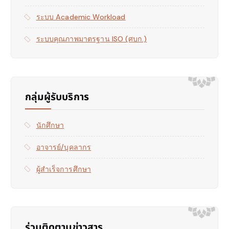
ระบบ Academic Workload
ระบบคุณภาพมาตรฐาน ISO (ศบก.)
กลุ่มผู้รับบริการ
นักศึกษา
อาจารย์/บุคลากร
ผู้สำเร็จการศึกษา
ร่วมติดตามข่าวสาร