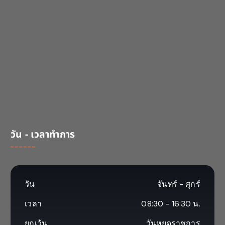
o
r
:
วัน - เวลาทำการ
วัน
จันทร์ - ศุกร์
เวลา
08:30 - 16:30 น.
ยกเว้น
วันหยุดราชการ