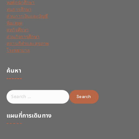
หอพักนักศึกษา
ทุนการศึกษา
ส่วนการเงินและบัญชี
ห้องสมุด
สหกิจศึกษา
ส่วนกิจการศึกษา
สถานกีฬาและสุขภาพ
โรงพยาบาล
ค้นหา
S
e
a
r
แผนที่การเดินทาง
c
h
f