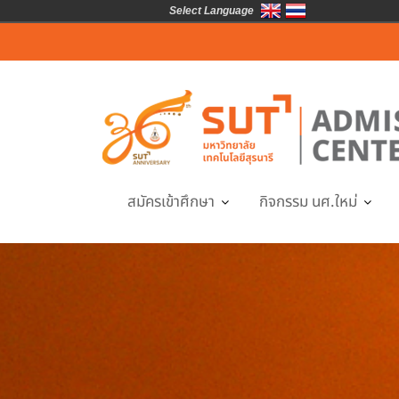
Select Language
Skip
to
content
สมัครเข้าศึกษา
กิจกรรม นศ.ใหม่