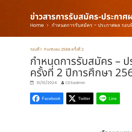
ข่าวสารการรับสมัคร-ประกาศ
Home
กำหนดการรับสมัคร – ประกาศผล รอบที่ 1 
รอบที่ 1 : Portfolio 2568 ครั้งที่ 2
กำหนดการรับสมัคร – ปร
ครั้งที่ 2 ปีการศึกษา 25
10/10/2024
CESadmin
Facebook
Twitter
Line