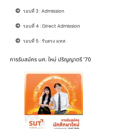
รอบที่ 3 : Admission
รอบที่ 4 : Direct Admission
รอบที่ 5 : รับตรง มทส.
การรับสมัคร นศ. ใหม่ ปริญญาตรี ’70