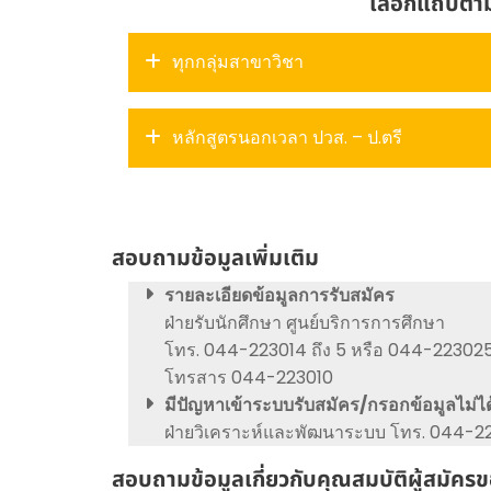
เลือกแถบตามป
ทุกกลุ่มสาขาวิชา
หลักสูตรนอกเวลา ปวส. – ป.ตรี
สอบถามข้อมูลเพิ่มเติม
รายละเอียดข้อมูลการรับสมัคร
ฝ่ายรับนักศึกษา ศูนย์บริการการศึกษา
โทร. 044-223014 ถึง 5 หรือ 044-223025 
โทรสาร 044-223010
มีปัญหาเข้าระบบรับสมัคร/กรอกข้อมูลไม่ได
ฝ่ายวิเคราะห์และพัฒนาระบบ โทร. 044-
สอบถามข้อมูลเกี่ยวกับคุณสมบัติผู้สมัคร