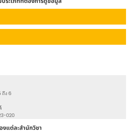
ระเภทที่ต้องการดูข้อมูล
ถึง 6
้
223-020
ของแต่ละสำนักวิชา