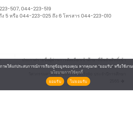
223-507, 044-223-519
ึง 5 หรือ 044-223-025 ถึง 6 โทรสาร 044-223-010
ค
ประกาศรายชื่อผู้ผ่านการคัดเลือกเข้าศึกษาที่ยืนยันสิทธิ์เข้า
ศึกษาแล้ว หลักสูตรนอกเวลา ปวส. และ ป.ตรี สำนักวิชา
ภาพให้แก่ประสบการณ์การเรียกดูข้อมูลของคุณ หากคุณกด “ยอมรับ” หรือใช้งานเว็บ
นโยบายการใช้คุกกี้
วิศวกรรมศาสตร์ รอบที่ 1 : Portfolio ประจำปีการศึกษา
2565
ยอมรับ
ไม่ยอมรับ