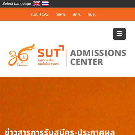
Select Language
Skip
ระบบ TCAS
กสพท.
สทศ.
ทปอ.
to
content
ข่าวสารการรับสมัคร-ประกาศผล