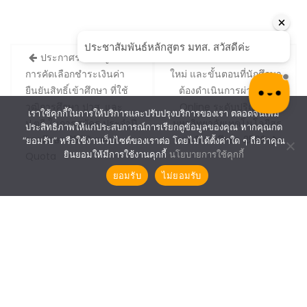
Post
ประกาศรายชื่อผู้ผ่าน
ตารางกิจกรรมนักศึกษา
navigation
การคัดเลือกชำระเงินค่า
ใหม่ และขั้นตอนที่นักศึกษา
ยืนยันสิทธิ์เข้าศึกษา ที่ใช้
ต้องดำเนินการผ่านระบบ
วุฒิการศึกษา ปวส. และ
Online ระดับปริญญาตรี
เราใช้คุกกี้ในการให้บริการและปรับปรุงบริการของเรา ตลอดจนเพิ่ม
ป.ตรี ในการสมัคร ประจำปี
มหาวิทยาลัยเทคโนโลยีสุร
ประสิทธิภาพให้แก่ประสบการณ์การเรียกดูข้อมูลของคุณ หากคุณกด
การศึกษา 2569 รอบ 2 :
นารี ปีการศึกษา 2569
“ยอมรับ” หรือใช้งานเว็บไซต์ของเราต่อ โดยไม่ได้ตั้งค่าใด ๆ ถือว่าคุณ
ยินยอมให้มีการใช้งานคุกกี้
นโยบายการใช้คุกกี้
Quota
ยอมรับ
ไม่ยอมรับ
SUT©2021 The Center For Educational Services.
Construction Field by
Acme Themes
ศูนย์บริการการศึกษา
สำนักวิชา/สาขาวิชา
งานทุนการศึกษา
หอพัก นศ.