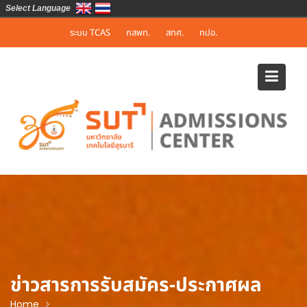
Select Language
Skip
ระบบ TCAS
กสพท.
สทศ.
ทปอ.
to
content
ข่าวสารการรับสมัคร-ประกาศผล
Home