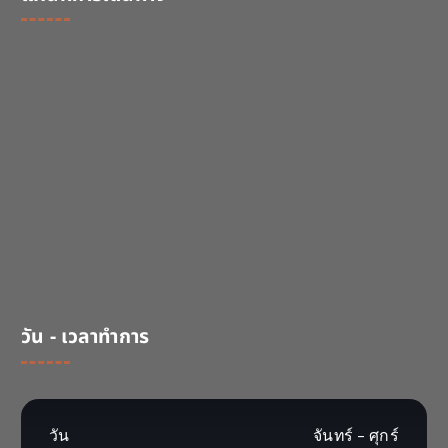
c
h
f
o
r
:
วัน - เวลาทำการ
วัน
จันทร์ - ศุกร์