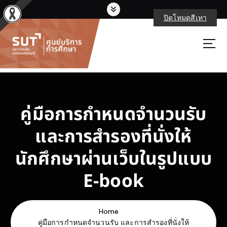
S
k
ปิดโหมดสีเทา
i
p
ศูนย์บริการการศึกษา มหาวิทยาลัยเทคโนโลยีสุรนารี
t
o
c
o
n
t
คู่มือการกำหนดจำนวนรับ
e
n
และการสำรองที่นั่งให้
t
นักศึกษาผ่านเว็บในรูปแบบ
E-book
Home
คู่มือการกำหนดจำนวนรับ และการสำรองที่นั่งให้