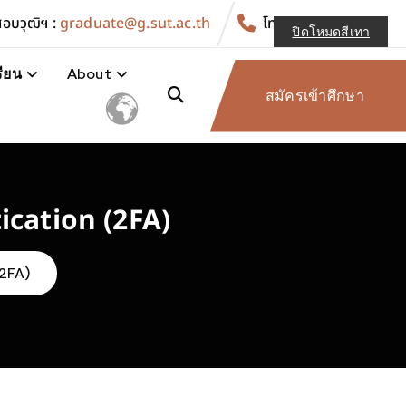
อบวุฒิฯ :
graduate@g.sut.ac.th
โทร. :
044-223011
ปิดโหมดสีเทา
ียน
About
สมัครเข้าศึกษา
ication (2FA)
(2FA)