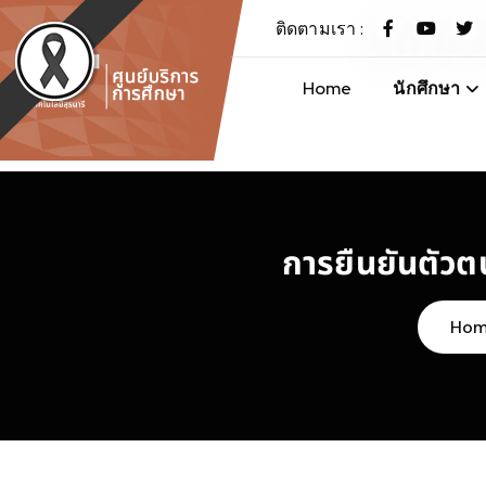
S
ติดตามเรา :
k
i
Home
นักศึกษา
p
t
ศูนย์บริการการศึกษา มหาวิทยาลัยเทคโนโลยีสุรนารี
o
c
o
n
การยืนยันตัว
t
e
n
Ho
t