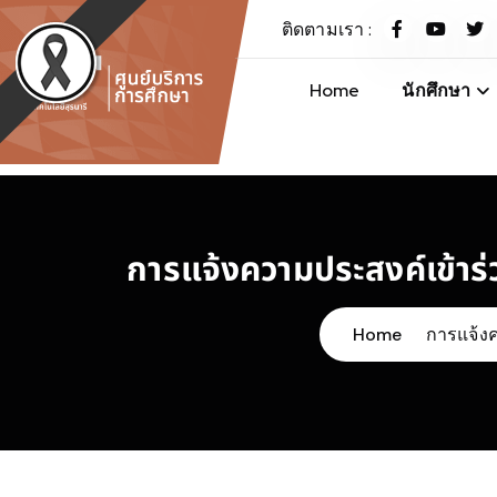
S
ติดตามเรา :
k
i
Home
นักศึกษา
p
t
ศูนย์บริการการศึกษา มหาวิทยาลัยเทคโนโลยีสุรนารี
o
c
o
n
การแจ้งความประสงค์เข้าร่
t
e
n
Home
การแจ้งค
t