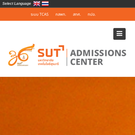
Select Language
Skip
ระบบ TCAS
กสพท.
สทศ.
ทปอ.
to
content