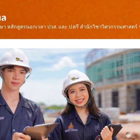
ผล
ึกษา หลักสูตรนอกเวลา ปวส. และ ป.ตรี สำนักวิชาวิศวกรรมศาสตร์