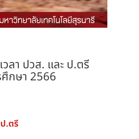
เวลา ปวส. และ ป.ตรี
ารศึกษา 2566
ป.ตรี