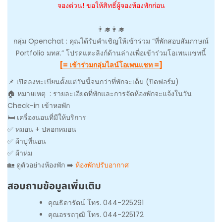
จองด่วน! ขอให้สิทธิ์ผู้จองห้องพักก่อน
👨‍🎓👩‍🎓
กลุ่ม Openchat : คุณได้รับคำเชิญให้เข้าร่วม “ที่พักสอบสัมภาษณ์
Portfolio มทส.” โปรดแตะลิงก์ด้านล่างเพื่อเข้าร่วมโอเพนแชทนี้
[= เข้าร่วมกลุ่มไลน์โอเพนแชท =]
📌 เปิดลงทะเบียนตั้งแต่วันนี้จนกว่าที่พักจะเต็ม (ปิดฟอร์ม)
🏠 หมายเหตุ : รายละเอียดที่พักและการจัดห้องพักจะแจ้งในวัน
Check-in เข้าหอพัก
🛏️ เครื่องนอนที่มีให้บริการ
✅ หมอน + ปลอกหมอน
✅ ผ้าปูที่นอน
✅ ผ้าห่ม
🏡 ดูตัวอย่างห้องพัก ➡️
ห้องพักปรับอากาศ
สอบถามข้อมูลเพิ่มเติม
คุณธิดารัตน์ โทร. 044-225291
คุณอรรถวุฒิ โทร. 044-225172