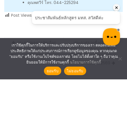
คุณพศวีร์ โทร. 044-225294
Post Views:
2,869
Post
ประกาศผลการคัดเลือก
ประกาศรายชื่อผู้มีสิทธิ์ได้
เราใช้คุกกี้ในการให้บริการและปรับปรุงบริการของเรา ตลอดจนเพิ่ม
navigation
นักศึกษา ระดับบัณฑิต
รับทุนการศึกษา
ประสิทธิภาพให้แก่ประสบการณ์การเรียกดูข้อมูลของคุณ หากคุณกด
ศึกษา ภาค 3/2568
เฉลิมพระเกียรติ 84 พรรษา
“ยอมรับ” หรือใช้งานเว็บไซต์ของเราต่อ โดยไม่ได้ตั้งค่าใด ๆ ถือว่าคุณ
ยินยอมให้มีการใช้งานคุกกี้
นโยบายการใช้คุกกี้
ปีการศึกษา 2569
ยอมรับ
ไม่ยอมรับ
SUT©2021 The Center For Educational Services.
Construction Field by
Acme Themes
ศูนย์บริการการศึกษา
สำนักวิชา/สาขาวิชา
งานทุนการศึกษา
หอพัก นศ.