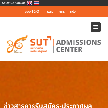
Select Language
Skip
ระบบ TCAS
กสพท.
สทศ.
ทปอ.
to
content
ข่าวสารการรับสมัคร-ประกาศผล