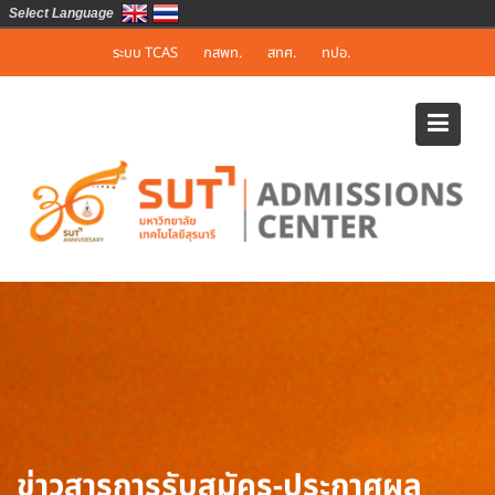
Select Language
Skip
ระบบ TCAS
กสพท.
สทศ.
ทปอ.
to
content
ข่าวสารการรับสมัคร-ประกาศผล