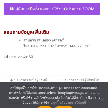
คู่มือการติดตั้ง และการใช้งานโปรแกรม ZOOM
สอบถามข้อมูลเพิ่มเติม
สำนักวิชาทันตแพทยศาสตร์
โทร. 044-223-582 โทรสาร 044-223-580
Post Views:
60
Post
ประกาศรายชื่อผู้มีสิทธิ์
ประกาศรายชื่อผู้มีสิทธิ์ได้
navigation
สอบสัมภาษณ์ หลักสูตร
รับทุนการศึกษา
เราใช้คุกกี้ในการให้บริการและปรับปรุงบริการของเรา ตลอดจนเพิ่ม
พยาบาลศาสตรบัณฑิต ปี
เฉลิมพระเกียรติ 84 พรรษา
ประสิทธิภาพให้แก่ประสบการณ์การเรียกดูข้อมูลของคุณ หากคุณกด
การศึกษา 2565 (รอบที่ 2 :
ปีการศึกษา 2565
“ยอมรับ” หรือใช้งานเว็บไซต์ของเราต่อ โดยไม่ได้ตั้งค่าใด ๆ ถือว่าคุณ
ยินยอมให้มีการใช้งานคุกกี้
นโยบายการใช้คุกกี้
Quota)