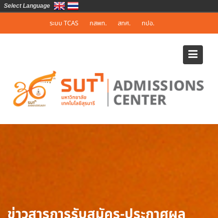
Select Language
Skip
ระบบ TCAS
กสพท.
สทศ.
ทปอ.
to
content
ข่าวสารการรับสมัคร-ประกาศผล