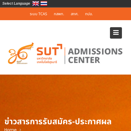
Select Language
Skip
ระบบ TCAS
กสพท.
สทศ.
ทปอ.
to
content
ข่าวสารการรับสมัคร-ประกาศผล
Home