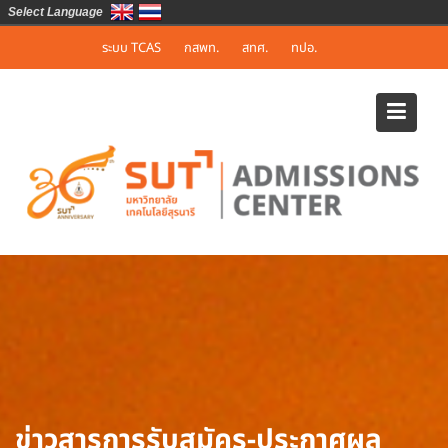
Select Language
Skip
ระบบ TCAS
กสพท.
สทศ.
ทปอ.
to
content
ข่าวสารการรับสมัคร-ประกาศผล