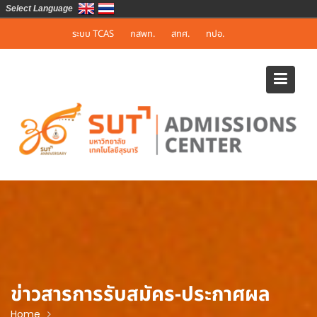
Select Language
Skip
ระบบ TCAS
กสพท.
สทศ.
ทปอ.
to
content
ข่าวสารการรับสมัคร-ประกาศผล
Home