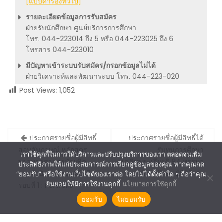
[แบบคำร้องทั่วไป]
รายละเอียดข้อมูลการรับสมัคร
ฝ่ายรับนักศึกษา ศูนย์บริการการศึกษา
โทร. 044-223014 ถึง 5 หรือ 044-223025 ถึง 6
โทรสาร 044-223010
มีปัญหาเข้าระบบรับสมัคร/กรอกข้อมูลไม่ได้
ฝ่ายวิเคราะห์และพัฒนาระบบ โทร. 044-223-020
Post Views:
1,052
Post
ประกาศรายชื่อผู้มีสิทธิ์
ประกาศรายชื่อผู้มีสิทธิ์ได้
navigation
สอบสัมภาษณ์ หลักสูตร
รับทุนการศึกษา
เราใช้คุกกี้ในการให้บริการและปรับปรุงบริการของเรา ตลอดจนเพิ่ม
พยาบาลศาสตรบัณฑิต
เฉลิมพระเกียรติ 84 พรรษา
ประสิทธิภาพให้แก่ประสบการณ์การเรียกดูข้อมูลของคุณ หากคุณกด
ประจำปีการศึกษา 2567
ปีการศึกษา 2567
“ยอมรับ” หรือใช้งานเว็บไซต์ของเราต่อ โดยไม่ได้ตั้งค่าใด ๆ ถือว่าคุณ
ยินยอมให้มีการใช้งานคุกกี้
นโยบายการใช้คุกกี้
รอบที่ 1 : Portfolio
ยอมรับ
ไม่ยอมรับ