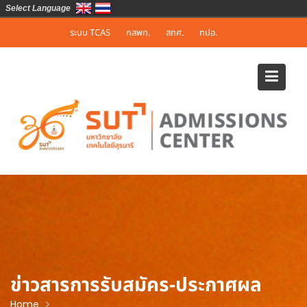
Select Language
Skip
ระบบ TCAS
กสพท.
สทศ.
ทปอ.
to
content
ข่าวสารการรับสมัคร-ประกาศผล
Home