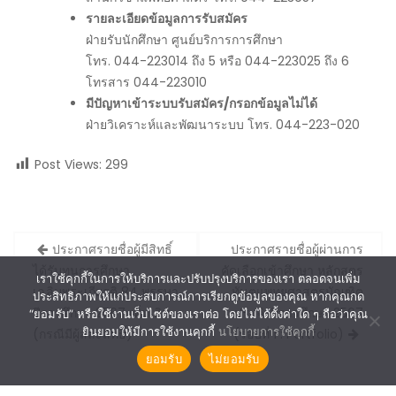
รายละเอียดข้อมูลการรับสมัคร
ฝ่ายรับนักศึกษา ศูนย์บริการการศึกษา
โทร. 044-223014 ถึง 5 หรือ 044-223025 ถึง 6
โทรสาร 044-223010
มีปัญหาเข้าระบบรับสมัคร/กรอกข้อมูลไม่ได้
ฝ่ายวิเคราะห์และพัฒนาระบบ โทร. 044-223-020
Post Views:
299
Post
ประกาศรายชื่อผู้มีสิทธิ์
ประกาศรายชื่อผู้ผ่านการ
navigation
ได้รับทุนการศึกษา
คัดเลือกเข้าศึกษา หลักสูตร
เราใช้คุกกี้ในการให้บริการและปรับปรุงบริการของเรา ตลอดจนเพิ่ม
เฉลิมพระเกียรติ 84 พรรษา
ทันตแพทยศาสตรบัณฑิต
ประสิทธิภาพให้แก่ประสบการณ์การเรียกดูข้อมูลของคุณ หากคุณกด
ปีการศึกษา 2567 เพิ่มเติม
ประจำปีการศึกษา 2567
“ยอมรับ” หรือใช้งานเว็บไซต์ของเราต่อ โดยไม่ได้ตั้งค่าใด ๆ ถือว่าคุณ
ยินยอมให้มีการใช้งานคุกกี้
นโยบายการใช้คุกกี้
(กรณีมีผู้สละสิทธิ์)
(รอบที่ 1 : Portfolio)
ยอมรับ
ไม่ยอมรับ