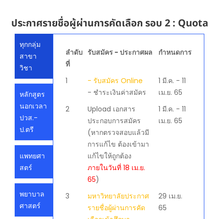
ประกาศรายชื่อผู้ผ่านการคัดเลือก รอบ 2 : Quota
ทุกกลุ่ม
ลำดับ
รับสมัคร - ประกาศผล
กำหนดการ
สาขา
ที่
วิชา
1
- รับสมัคร Online
1 มี.ค. - 11
- ชำระเงินค่าสมัคร
เม.ย. 65
หลักสูตร
นอกเวลา
2
Upload เอกสาร
1 มี.ค. - 11
ปวส.-
ประกอบการสมัคร
เม.ย. 65
ป.ตรี
(หากตรวจสอบแล้วมี
การแก้ไข ต้องเข้ามา
แพทยศา
แก้ไขให้ถูกต้อง
สตร์
ภายในวันที่ 18 เม.ย.
65
)
พยาบาล
3
มหาวิทยาลัยประกาศ
29 เม.ย.
ศาสตร์
รายชื่อผู้ผ่านการคัด
65