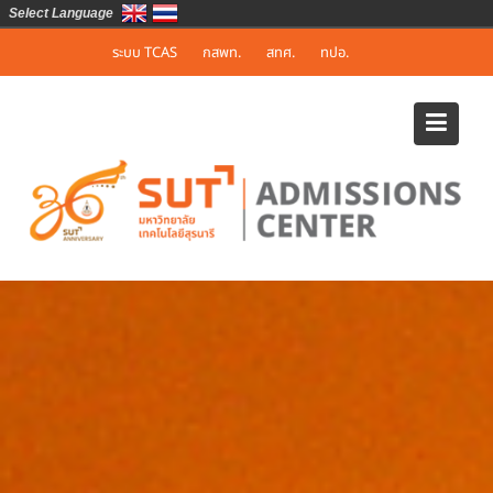
Select Language
Skip
ระบบ TCAS
กสพท.
สทศ.
ทปอ.
to
content