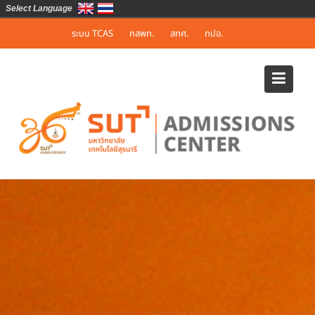
Select Language
Skip
ระบบ TCAS
กสพท.
สทศ.
ทปอ.
to
content